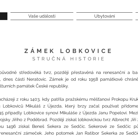
Vaše události
Ubytování
ZÁMEK LOBKOVICE
STRUČNÁ HISTORIE
ůvodně středověká tvrz, později přestavěná na renesanční a ba
h, dnes části Neratovic. Zámek je od roku 1958 památkově chrán
turních památek České republiky.
pocházejí z roku 1403, kdy patřila pražskému měšťanovi Prokopu Kruk
du Lobkoviců Mikuláš z Újezda, který brzy začal používat přídome
45 připadly Lobkovice synovi Mikuláše z Újezda Janu Popelovi. Mezi
ojsky Jiřího z Poděbrad. Později získal lobkovickou tvrz Albrecht Jiř
 roku 1496 získal Beneš Sekera ze Sedčic. Sekerové ze Sedčic 
renesanční zámeček. Jeho potomek Jan Ratibor Sekerka ze Sedči