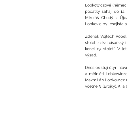
Lobkowiczové (německy
počátky sahají do 14. 
Mikuláš Chudý z Újez
Lobkovic byl esejista 
Zdeněk Vojtěch Popel z
století získal císařský
konci 19. století. V l
výsad.
Dnes existují čtyři hl
a mělničtí Lobkowicz
Maxmilián Lobkowicz (
včetně 3. (Eroiky), 5. 