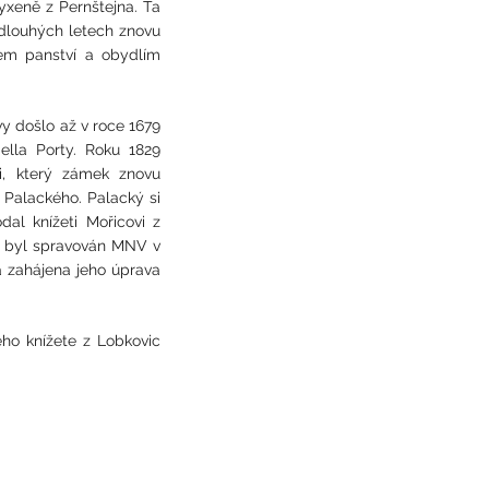
yxeně z Pernštejna. Ta
dlouhých letech znovu
kem panství a obydlím
vy došlo až v roce 1679
ella Porty. Roku 1829
i, který zámek znovu
 Palackého. Palacký si
al knížeti Mořicovi z
a byl spravován MNV v
a zahájena jeho úprava
ého knížete z Lobkovic