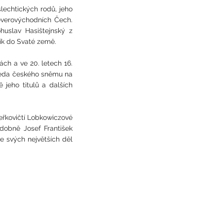
lechtických rodů, jeho
severovýchodních Čech.
huslav Hasištejnský z
ník do Svaté země.
ách a ve 20. letech 16.
ředseda českého sněmu na
ě jeho titulů a dalších
beřkovičtí Lobkowiczové
dobně Josef František
 svých největších děl