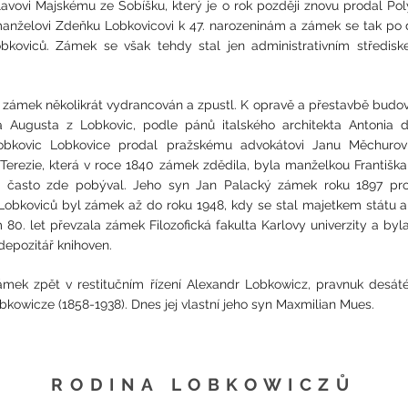
avovi Majskému ze Sobíšku, který je o rok později znovu prodal Pol
anželovi Zdeňku Lobkovicovi k 47. narozeninám a zámek se tak po 
bkoviců. Zámek se však tehdy stal jen administrativním středis
yl zámek několikrát vydrancován a zpustl. K opravě a přestavbě budo
a Augusta z Lobkovic, podle pánů italského architekta Antonia d
obkovic Lobkovice prodal pražskému advokátovi Janu Měchurov
 Terezie, která v roce 1840 zámek zdědila, byla manželkou Františka
a často zde pobýval. Jeho syn Jan Palacký zámek roku 1897 prod
Lobkoviců byl zámek až do roku 1948, kdy se stal majetkem státu 
80. let převzala zámek Filozofická fakulta Karlovy univerzity a byl
 depozitář knihoven.
ámek zpět v restitučním řízení Alexandr Lobkowicz, pravnuk desát
kowicze (1858-1938). Dnes jej vlastní jeho syn Maxmilian Mues.
RODINA LOBKOWICZŮ