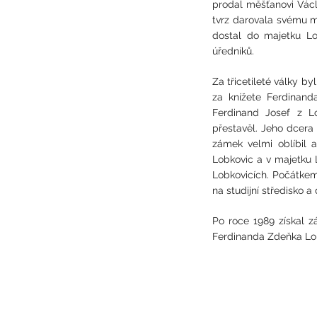
prodal měšťanovi Václ
tvrz darovala svému m
dostal do majetku Lo
úředníků.
Za třicetileté války b
za knížete Ferdinand
Ferdinand Josef z L
přestavěl. Jeho dcera
zámek velmi oblíbil 
Lobkovic a v majetku 
Lobkovicích. Počátkem 
na studijní středisko a
Po roce 1989 získal z
Ferdinanda Zdeňka Lob