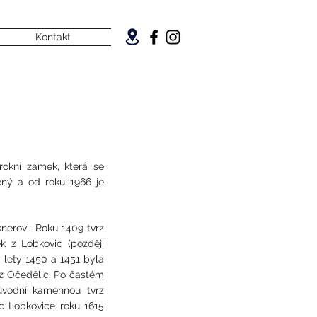
Kontakt
rokní zámek, která se
ěný a od roku 1966 je
nerovi. Roku 1409 tvrz
k z Lobkovic (později
 lety 1450 a 1451 byla
í z Očedělic. Po častém
původní kamennou tvrz
c Lobkovice roku 1615