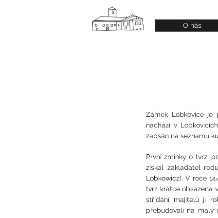
O nás
Zámek Lobkovice je p
nachází v Lobkovicíc
zapsán na seznamu kul
První zmínky o tvrzi 
získal zakladatel ro
Lobkowicz). V roce 14
tvrz krátce obsazena v
střídání majitelů ji
přebudovali na malý 