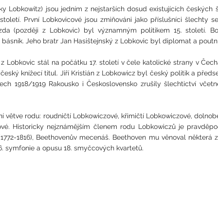
 Lobkowitz) jsou jedním z nejstarších dosud existujících českých š
století. První Lobkovicové jsou zmiňováni jako příslušníci šlechty 
da (později z Lobkovic) byl významným politikem 15. století.
Bo
a básník. Jeho bratr Jan Hasištejnský z Lobkovic byl diplomat a pout
 Lobkovic stál na počátku 17. století v čele katolické strany v Čech
 i český knížecí titul. Jiří Kristián z Lobkowicz byl český politik a p
etech 1918/1919 Rakousko i Československo zrušily šlechtictví včetn
avní větve rodu: roudničtí Lobkowiczové, křimičtí Lobkowiczové, dolno
ové. Historicky nejznámějším členem rodu Lobkowiczů je pravděpo
1772-1816), Beethovenův mecenáš. Beethoven mu věnoval některá ze
a 6. symfonie a opusu 18. smyčcových kvartetů.